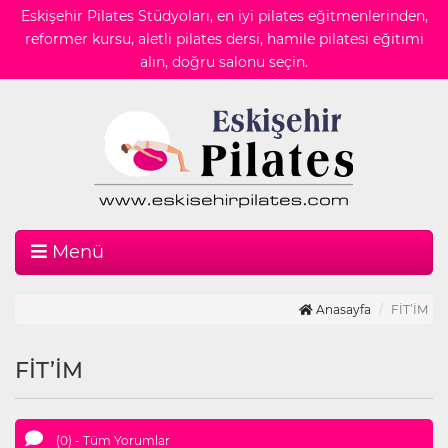
Eskişehir Pilates Stüdyoları, en iyi pilates eğitmenlerinden,
reformer kursu, aletli pilates dersi, hamile pilatesi eğitimi
alın, doğru salonu seçin.
Menü
Anasayfa
FİT’İM
FİT’İM
(0) - Tüm Yorumlar