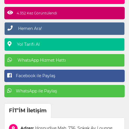
4.352 Kez Görüntülendi
Hemen Ara!
Yol Tarifi Al
WhatsApp Hizmet Hattı
Facebook ile Paylaş
WhatsApp ile Paylaş
FİT’İM İletişim
Adres:
Hoşnudiye Mah. 736. Sokak Ay Lounge,