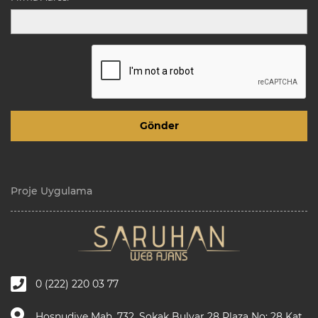
Proje Uygulama
0 (222) 220 03 77
Hoşnudiye Mah. 732. Sokak Bulvar 28 Plaza No: 28 Kat