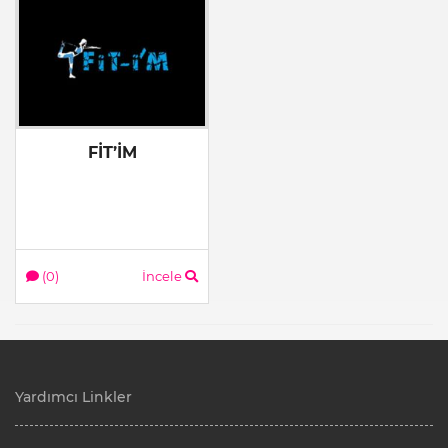
FİT’İM
(0)
İncele
Yardımcı Linkler