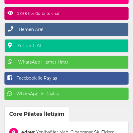
5.038 Kez Görüntülendi
Hemen Ara!
Yol Tarifi Al
WhatsApp Hizmet Hattı
Facebook ile Paylaş
WhatsApp ile Paylaş
Core Pilates İletişim
Adres:
Yenibağlar Mah. Cihanpınar Sk. Eldem