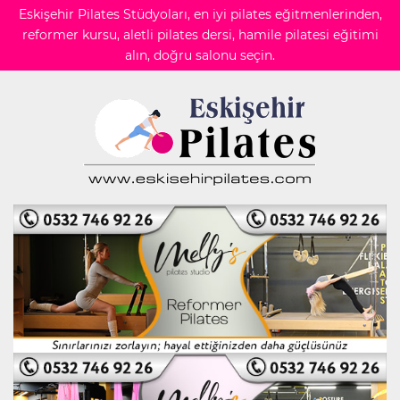
Eskişehir Pilates Stüdyoları, en iyi pilates eğitmenlerinden,
reformer kursu, aletli pilates dersi, hamile pilatesi eğitimi
alın, doğru salonu seçin.