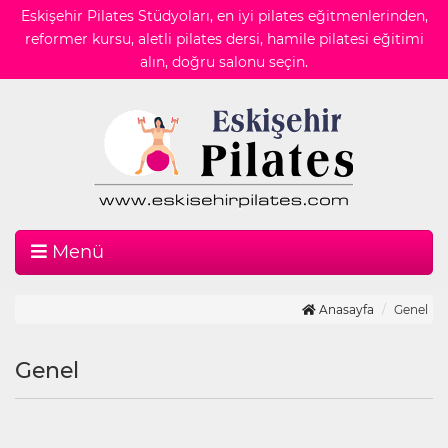
Eskişehir Pilates Stüdyoları, en iyi pilates eğitmenlerinden,
reformer kursu, aletli pilates dersi, hamile pilatesi eğitimi
alın, doğru salonu seçin.
Menü
Anasayfa
Genel
Genel