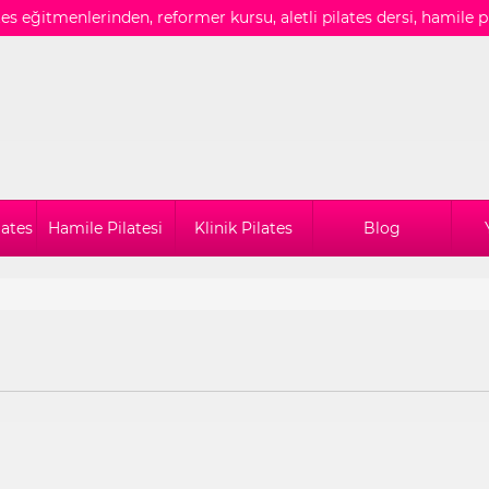
ates eğitmenlerinden, reformer kursu, aletli pilates dersi, hamile p
lates
Hamile Pilatesi
Klinik Pilates
Blog