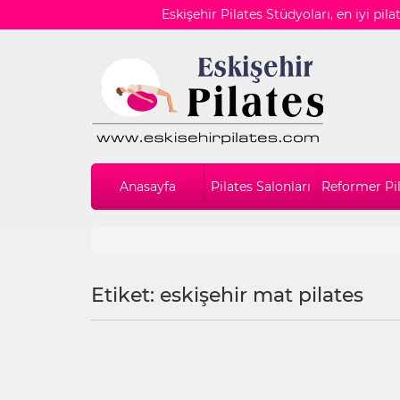
Eskişehir Pilates Stüdyoları, en iyi pil
Anasayfa
Pilates Salonları
Reformer Pi
Etiket: eskişehir mat pilates