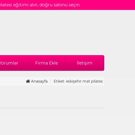
ilatesi eğitimi alın, doğru salonu seçin.
Yorumlar
Firma Ekle
İletişim
Anasayfa
Etiket: eskişehir mat pilates